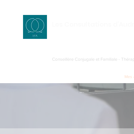
Les Consultations d'Aud
Conseillère Conjugale et Familiale - Théra
Accueil
Mes accompagnements
Mes a