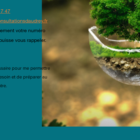
17 47
nsultationsdaudrey.fr
ivement votre numéro
puisse vous rappeler.
ssaire pour me permettre
esoin et de préparer au
tre.